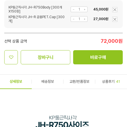
KP둥근직사각 JH-R750Body [300개
45,000원
X150원]
KP둥근직사각 JH-R 공용PET.Cap [300
27,000원
개]
72,000
원
선택 상품 금액
장바구니
바로구매
상세정보
배송정보
교환/반품정보
상품후기
41