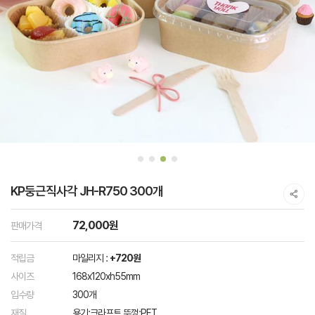
KP둥근직사각 JH-R750 300개
72,000원
판매가격
적립금
마일리지 :
+720원
사이즈
168x120xh55mm
입수량
300개
재질
용기:크라프트 뚜껑:PET