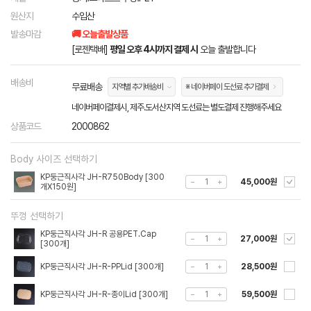
원산지
수입산
발송마감
🚚 오늘출발상품
[로젠택배]
평일 오후 4시까지 결제 시
오늘 출발합니다
배송비
무료배송
지역별 추가배송비
※ 네이버페이 도선료 추가결제
네이버페이결제시, 제주.도서산지역 도선료는 별도결제 진행해주세요
상품코드
2000862
Body 사이즈 선택하기
KP둥근직사각 JH-R750Body [300
45,000원
개X150원]
뚜껑 선택하기
KP둥근직사각 JH-R 공용PET.Cap
27,000원
[300개]
KP둥근직사각 JH-R-PPLid [300개]
28,500원
KP둥근직사각 JH-R-종이Lid [300개]
59,500원