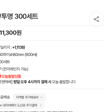
/투명 300세트
111,300원
일리지 :
+1,113원
60파이xh80mm (800ml)
00세트
P (전자레인지 가능)
 오늘출발상품
로젠택배]
평일 오후 4시까지 결제 시
오늘 출발합니다
무료배송
지역별 추가배송비
※ 네이버페이 도선료 추가결제