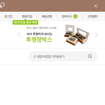
로그인
회원가입
배송조회
장바구니
고객센터
0
최대5만원 통큰 혜택
🍲 덮밥·비빔밥 가마솥용기