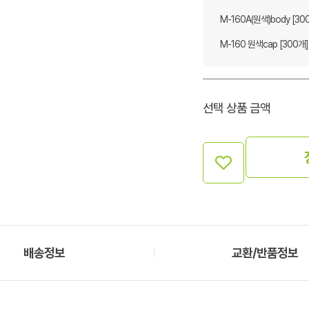
M-160A(원색)body [30
M-160 원색cap [300개]
선택 상품 금액
배송정보
교환/반품정보