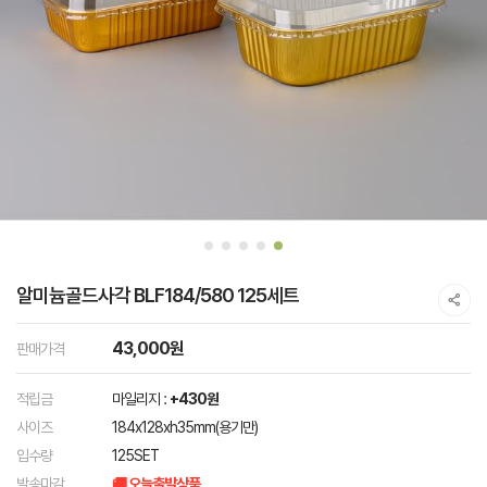
알미늄골드사각 BLF184/580 125세트
43,000원
판매가격
적립금
마일리지 :
+430원
사이즈
184x128xh35mm(용기만)
입수량
125SET
발송마감
🚚 오늘출발상품