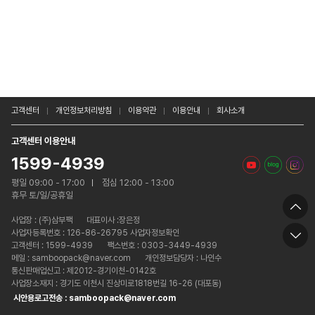
고객센터
개인정보처리방침
이용약관
이용안내
회사소개
고객센터 이용안내
1599-4939
평일 09:00 - 17:00
점심 12:00 - 13:00
휴무 토/일/공휴일
사업장 :
(주)삼부팩
대표이사 :장은정
사업자등록번호 : 126-86-26795 사업자정보확인
고객센터 : 1599-4939
팩스번호 : 0303-3449-4939
메일 : samboopack@naver.com
개인정보담당자 : 나인수
통신판매업신고 : 제2012-경기이천-0142호
사업장소재지 : 경기도 이천시 진상미로1818번길 16-26 (대포동)
시안용로고전송 : samboopack@naver.com