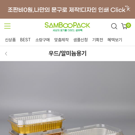
0
신상품
BEST
소량구매
맞춤제작
샘플신청
기획전
혜택보기
우드/알미늄용기