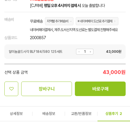
[CJ택배]
평일 오후 4시까지 결제 시
오늘 출발합니다
배송비
무료배송
지역별 추가배송비
※ 네이버페이 도선료 추가결제
네이버페이결제시, 제주.도서산지역 도선료는 별도결제 진행해주세요
상품코드
2000857
알미늄골드사각 BLF184/580 125세트
43,000
원
43,000
원
선택 상품 금액
장바구니
바로구매
상세정보
배송정보
교환/반품정보
상품후기
2