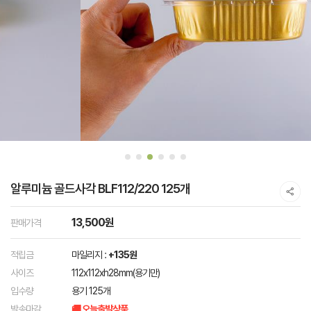
알루미늄 골드사각 BLF112/220 125개
13,500원
판매가격
적립금
마일리지 :
+135원
사이즈
112x112xh28mm(용기만)
입수량
용기 125개
발송마감
🚚 오늘출발상품