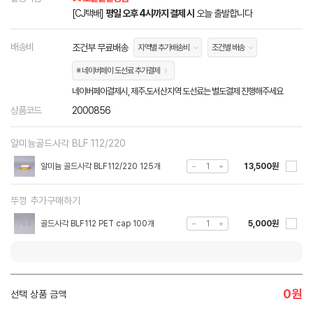
[CJ택배]
평일 오후 4시까지 결제 시
오늘 출발합니다
배송비
조건부 무료배송
지역별 추가배송비
조건별 배송
※ 네이버페이 도선료 추가결제
네이버페이결제시, 제주.도서산지역 도선료는 별도결제 진행해주세요
상품코드
2000856
알미늄골드사각 BLF 112/220
알미늄 골드사각 BLF112/220 125개
13,500원
뚜껑 추가구매하기
골드사각 BLF112 PET cap 100개
5,000원
0
원
선택 상품 금액