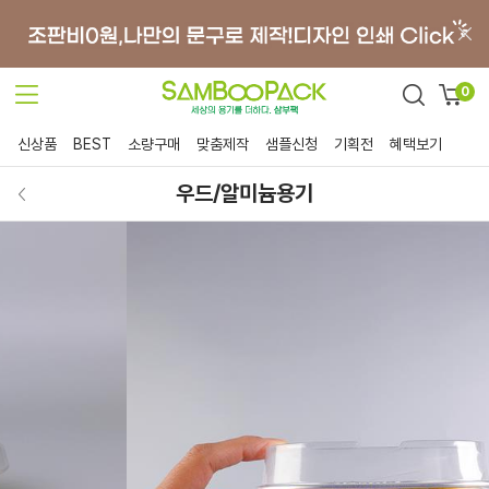
0
신상품
BEST
소량구매
맞춤제작
샘플신청
기획전
혜택보기
우드/알미늄용기