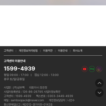
고객센터
개인정보처리방침
이용약관
이용안내
회사소개
고객센터 이용안내
1599-4939
평일 09:00 - 17:00
점심 12:00 - 13:00
휴무 토/일/공휴일
사업장 :
(주)삼부팩
대표이사 :장은정
사업자등록번호 : 126-86-26795 사업자정보확인
고객센터 : 1599-4939
팩스번호 : 0303-3449-4939
메일 : samboopack@naver.com
개인정보담당자 : 나인수
통신판매업신고 : 제2012-경기이천-0142호