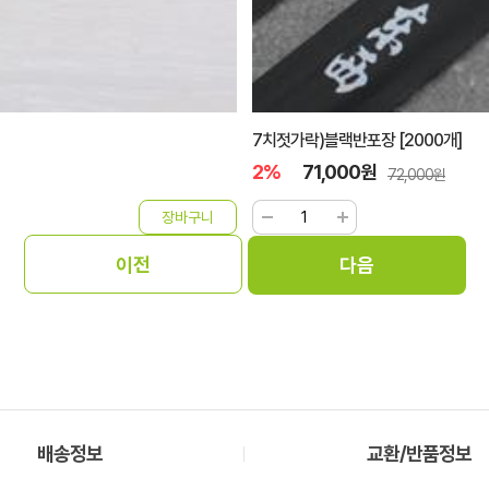
7치젓가락)블랙반포장 [2000개]
2%
71,000원
72,000원
배송정보
교환/반품정보