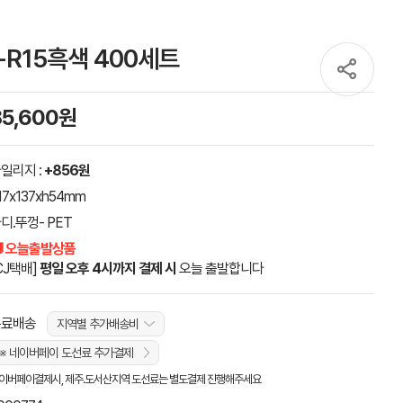
-R15흑색 400세트
85,600원
일리지 :
+856원
17x137xh54mm
디.뚜껑- PET
 오늘출발상품
CJ택배]
평일 오후 4시까지 결제 시
오늘 출발합니다
무료배송
지역별 추가배송비
※ 네이버페이 도선료 추가결제
이버페이결제시, 제주.도서산지역 도선료는 별도결제 진행해주세요