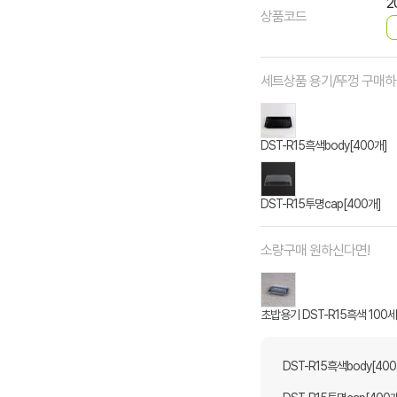
2
상품코드
세트상품 용기/뚜껑 구매
DST-R15흑색body[400개]
DST-R15투명cap[400개]
소량구매 원하신다면!
초밥용기 DST-R15흑색 100
DST-R15흑색body[400