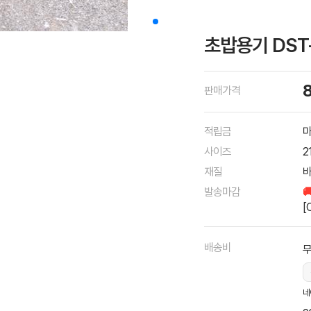
초밥용기 DST
판매가격
적립금
마
사이즈
2
재질
바
발송마감

[
배송비
네