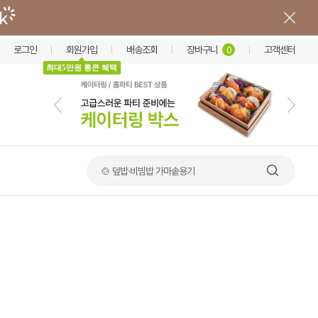
로그인
회원가입
배송조회
장바구니
고객센터
0
최대5만원 통큰 혜택
🍲 덮밥·비빔밥 가마솥용기