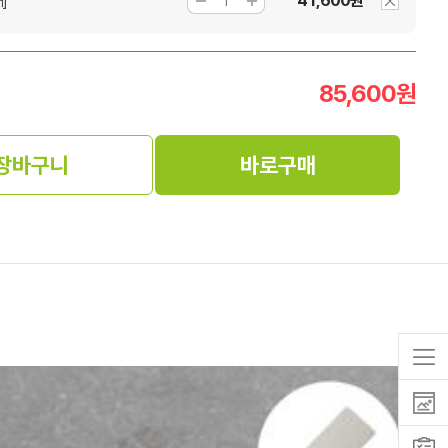
41,600원
]
85,600
원
장바구니
바로구매