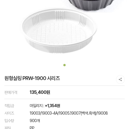
원형실링 PRW-1900 시리즈
135,400원
판매가격
적립금
마일리지 :
+1,354원
사이즈
19003/19003-4A/19005.19007(백색.흑색)/19008
입수량
900개
재질
PP