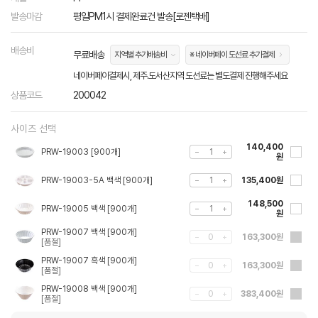
발송마감
평일PM1시 결제완료건 발송[로젠택배]
배송비
무료배송
지역별 추가배송비
※ 네이버페이 도선료 추가결제
네이버페이결제시, 제주.도서산지역 도선료는 별도결제 진행해주세요
상품코드
200042
사이즈 선택
140,400
PRW-19003 [900개]
원
PRW-19003-5A 백색 [900개]
135,400원
148,500
PRW-19005 백색 [900개]
원
PRW-19007 백색 [900개]
163,300원
PRW-19007 흑색 [900개]
163,300원
PRW-19008 백색 [900개]
383,400원