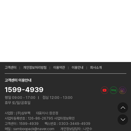
고객센터
개인정보처리방침
이용약관
이용안내
회사소개
고객센터 이용안내
1599-4939
평일 09:00 - 17:00
점심 12:00 - 13:00
휴무 토/일/공휴일
사업장 :
(주)삼부팩
대표이사 :장은정
사업자등록번호 : 126-86-26795 사업자정보확인
고객센터 : 1599-4939
팩스번호 : 0303-3449-4939
메일 : samboopack@naver.com
개인정보담당자 : 나인수