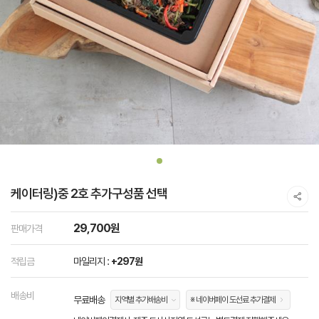
케이터링)중 2호 추가구성품 선택
29,700원
판매가격
적립금
마일리지 :
+297원
배송비
무료배송
지역별 추가배송비
※ 네이버페이 도선료 추가결제