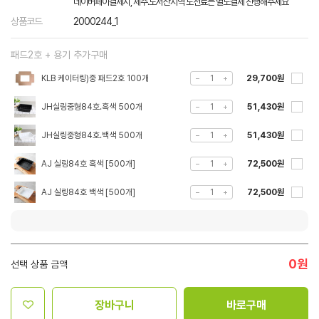
네이버페이결제시, 제주.도서산지역 도선료는 별도결제 진행해주세요
상품코드
2000244_1
패드2호 + 용기 추가구매
KLB 케이터링)중 패드2호 100개
29,700원
JH실링중형84호.흑색 500개
51,430원
JH실링중형84호.백색 500개
51,430원
AJ 실링84호 흑색 [500개]
72,500원
AJ 실링84호 백색 [500개]
72,500원
0
원
선택 상품 금액
장바구니
바로구매