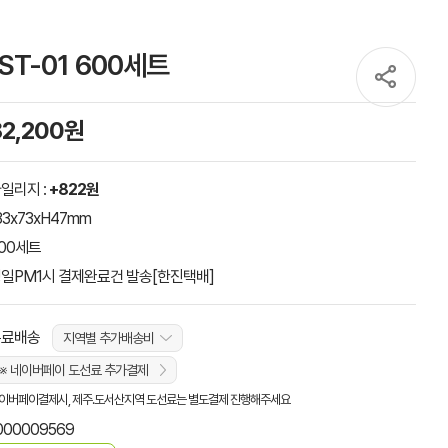
ST-01 600세트
82,200원
일리지 :
+822원
33x73xH47mm
00세트
일PM1시 결제완료건 발송[한진택배]
무료배송
지역별 추가배송비
※ 네이버페이 도선료 추가결제
이버페이결제시, 제주.도서산지역 도선료는 별도결제 진행해주세요
000009569