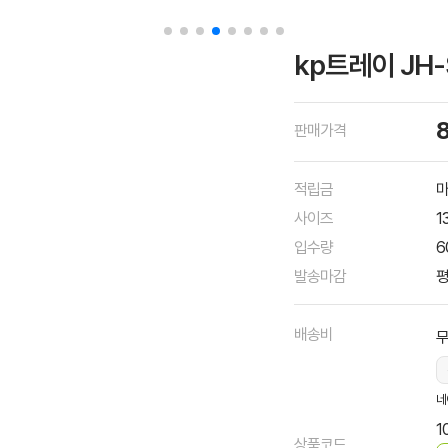
kp트레이 JH-
판매가격
적립금
마
사이즈
1
입수량
6
발송마감
평
배송비
네
1
상품코드