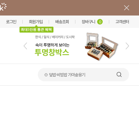
로그인
회원가입
배송조회
장바구니
고객센터
0
최대5만원 통큰 혜택
🍲 덮밥·비빔밥 가마솥용기