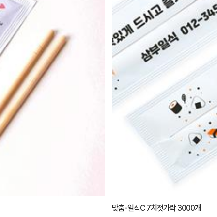
맞춤-일식C 7치젓가락 3000개