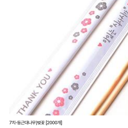
7치-둥근대나무)벚꽃 [2000개]