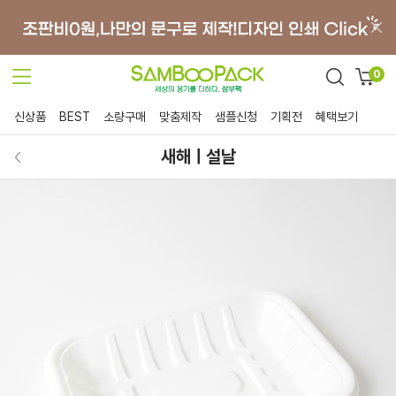
0
신상품
BEST
소량구매
맞춤제작
샘플신청
기획전
혜택보기
새해ㅣ설날