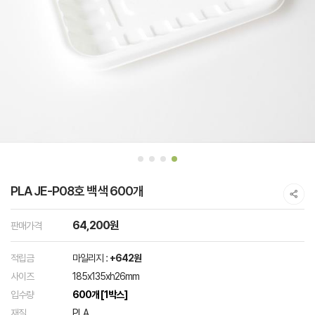
PLA JE-P08호 백색 600개
64,200원
판매가격
적립금
마일리지 :
+642원
사이즈
185x135xh26mm
입수량
600개 [1박스]
재질
PLA