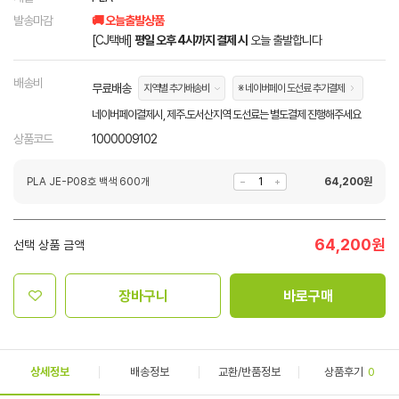
발송마감
🚚 오늘출발상품
[CJ택배]
평일 오후 4시까지 결제 시
오늘 출발합니다
배송비
무료배송
지역별 추가배송비
※ 네이버페이 도선료 추가결제
네이버페이결제시, 제주.도서산지역 도선료는 별도결제 진행해주세요
상품코드
1000009102
PLA JE-P08호 백색 600개
64,200
원
64,200
원
선택 상품 금액
장바구니
바로구매
상세정보
배송정보
교환/반품정보
상품후기
0