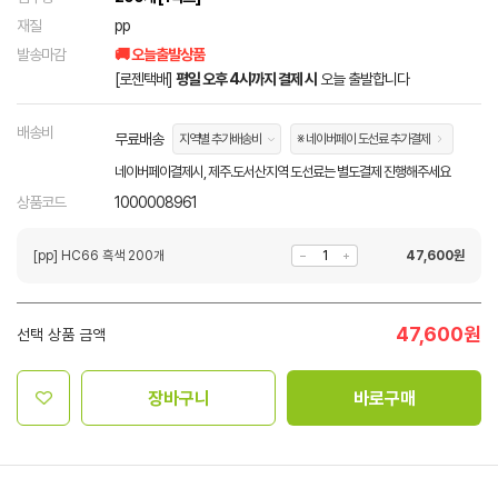
재질
pp
발송마감
🚚 오늘출발상품
[로젠택배]
평일 오후 4시까지 결제 시
오늘 출발합니다
배송비
무료배송
지역별 추가배송비
※ 네이버페이 도선료 추가결제
네이버페이결제시, 제주.도서산지역 도선료는 별도결제 진행해주세요
상품코드
1000008961
[pp] HC66 흑색 200개
47,600
원
47,600
원
선택 상품 금액
장바구니
바로구매