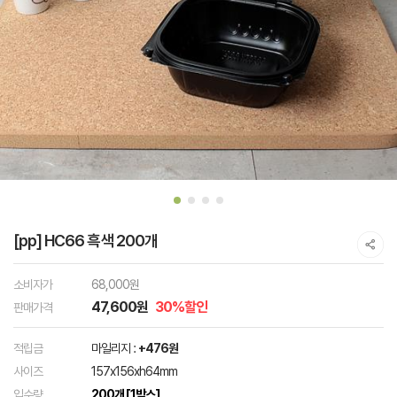
[pp] HC66 흑색 200개
소비자가
68,000원
47,600원
30%할인
판매가격
적립금
마일리지 :
+476원
사이즈
157x156xh64mm
입수량
200개 [1박스]