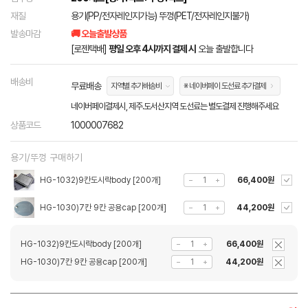
재질
용기(PP/전자레인지가능) 뚜껑(PET/전자레인지불가)
발송마감
🚚 오늘출발상품
[로젠택배]
평일 오후 4시까지 결제 시
오늘 출발합니다
배송비
무료배송
지역별 추가배송비
※ 네이버페이 도선료 추가결제
네이버페이결제시, 제주.도서산지역 도선료는 별도결제 진행해주세요
상품코드
1000007682
용기/뚜껑 구매하기
HG-1032)9칸도시락body [200개]
66,400원
HG-1030)7칸 9칸 공용cap [200개]
44,200원
HG-1032)9칸도시락body [200개]
66,400원
HG-1030)7칸 9칸 공용cap [200개]
44,200원