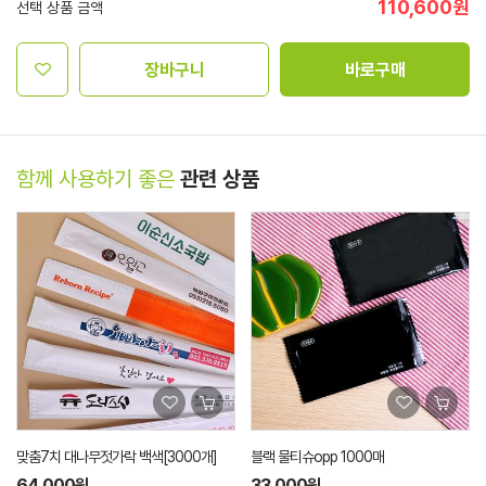
110,600
원
선택 상품 금액
장바구니
바로구매
함께 사용하기 좋은
관련 상품
000개]
블랙 물티슈opp 1000매
크라프트쇼핑백 3022호 150장/
33,000원
44,250원