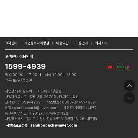
고객센터
개인정보처리방침
이용약관
이용안내
회사소개
고객센터 이용안내
1599-4939
평일 09:00 - 17:00
점심 12:00 - 13:00
휴무 토/일/공휴일
사업장 :
(주)삼부팩
대표이사 :장은정
사업자등록번호 : 126-86-26795 사업자정보확인
고객센터 : 1599-4939
팩스번호 : 0303-3449-4939
메일 : samboopack@naver.com
개인정보담당자 : 나인수
통신판매업신고 : 제2012-경기이천-0142호
사업장소재지 : 경기도 이천시 진상미로1818번길 16-26 (대포동)
시안용로고전송 : samboopack@naver.com