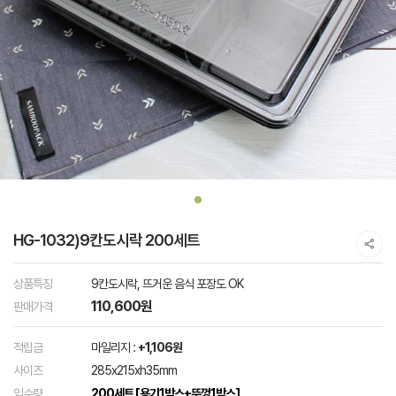
HG-1032)9칸도시락 200세트
상품특징
9칸도시락, 뜨거운 음식 포장도 OK
110,600원
판매가격
적립금
마일리지 :
+1,106원
사이즈
285x215xh35mm
입수량
200세트 [용기1박스+뚜껑1박스]