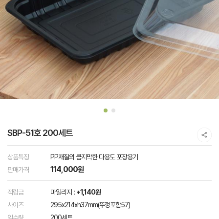
SBP-51호 200세트
상품특징
PP재질의 큼지막한 다용도 포장용기
114,000원
판매가격
적립금
마일리지 :
+1,140원
사이즈
295x214xh37mm(뚜껑포함57)
입수량
200세트