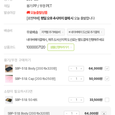
재질
용기 PP / 뚜껑 PET
발송마감
🚚 오늘출발상품
[로젠택배]
평일 오후 4시까지 결제 시
오늘 출발합니다
배송비
무료배송
지역별 추가배송비
※ 네이버페이 도선료 추가결제
네이버페이결제시, 제주.도서산지역 도선료는 별도결제 진행해주세요
상품코드
1000007120
샘플신청하러가기
용기/뚜껑 구매하기
SBP-51호 Body [200개x320원]
64,000원
SBP-51호 Cap [200개x250원]
50,000원
소량이 필요하시다면
SBP-51호 50세트
33,500원
SBP-51호 Body [200개x320원]
64,000원