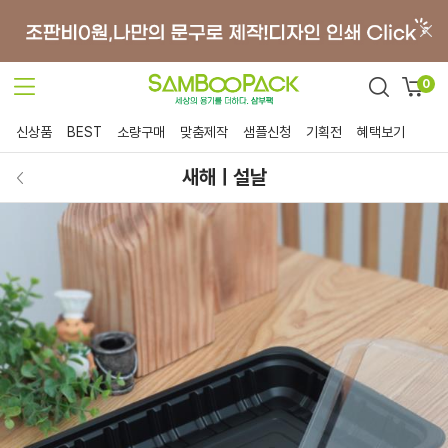
0
신상품
BEST
소량구매
맞춤제작
샘플신청
기획전
혜택보기
새해ㅣ설날