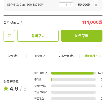
SBP-51호 Cap [200개x250원]
50,000원
114,000
원
선택 상품 금액
장바구니
바로구매
상세정보
배송정보
교환/반품정보
상품후기
155
아주 좋아요
148
좋아요
5
상품 만족도
보통이에요
2
4.9
/
5
그냥 그래요
0
별로예요
0