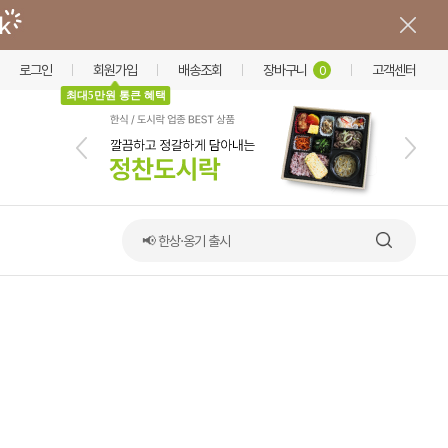
로그인
회원가입
배송조회
장바구니
고객센터
0
최대5만원 통큰 혜택
📢 한상·옹기 출시