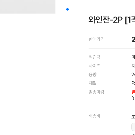
와인잔-2P [1
판매가격
적립금
마
사이즈
지
용량
2
재질
P
발송마감

[
배송비
조