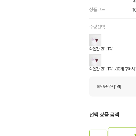
네
상품코드
1
수량선택
와인잔-2P [1곽]
와인잔-2P [1곽] x10개 구매
와인잔-2P [1곽]
선택 상품 금액