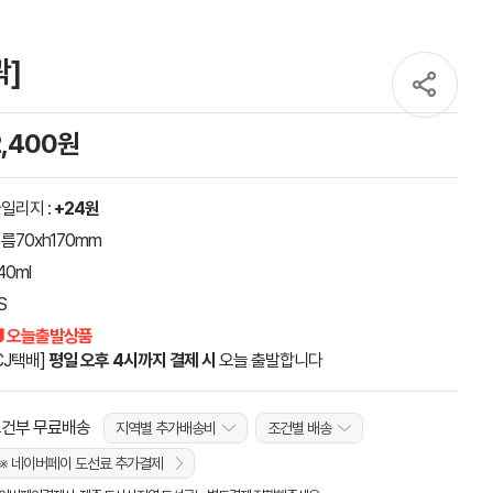
곽]
2,400원
일리지 :
+24원
름70xh170mm
40ml
S
 오늘출발상품
CJ택배]
평일 오후 4시까지 결제 시
오늘 출발합니다
건부 무료배송
지역별 추가배송비
조건별 배송
※ 네이버페이 도선료 추가결제