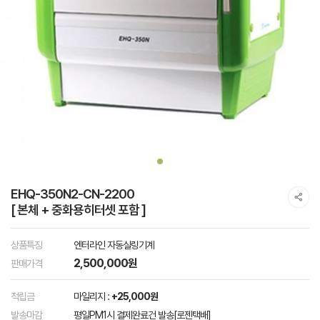
EHQ-350N2-CN-2200
[ 본체 + 중화용히터셋 포함 ]
상품특징
엔터라인 자동실링기계
2,500,000원
판매가격
적립금
마일리지 :
+25,000원
발송마감
평일PM1시 결제완료건 발송[로젠택배]