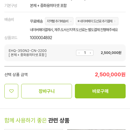
기본구성
본체 + 중화용히터셋 포함
배송비
무료배송
지역별 추가배송비
※ 네이버페이 도선료 추가결제
네이버페이결제시, 제주.도서산지역 도선료는 별도결제 진행해주세요
상품코드
1000004892
EHQ-350N2-CN-2200
2,500,000
원
[ 본체 + 중화용히터셋 포함 ]
2,500,000
원
선택 상품 금액
장바구니
바로구매
함께 사용하기 좋은
관련 상품