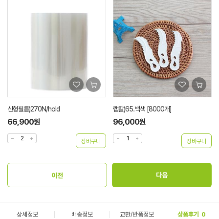
신형필름)270N/hold
랩칼)65.백색 [8000개]
66,900원
96,000원
상세정보
배송정보
교환/반품정보
상품후기
0