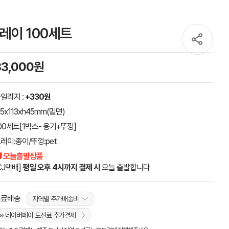
레이 100세트
33,000원
일리지 :
+330원
15x113xh45mm(밑면)
00세트[1박스- 용기+뚜껑]
레이:종이/뚜껑:pet
 오늘출발상품
CJ택배]
평일 오후 4시까지 결제 시
오늘 출발합니다
무료배송
지역별 추가배송비
※ 네이버페이 도선료 추가결제