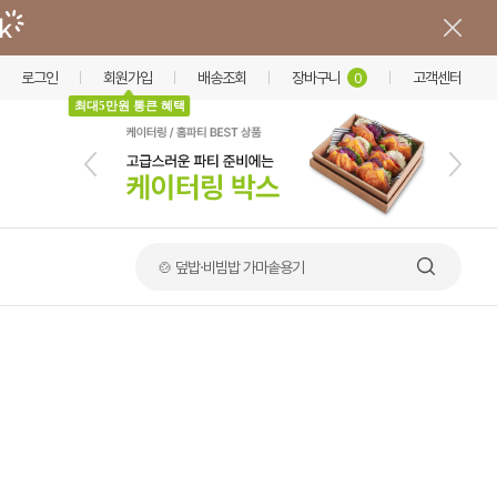
로그인
회원가입
배송조회
장바구니
고객센터
0
최대5만원 통큰 혜택
🥪 샌드위치 포장용기