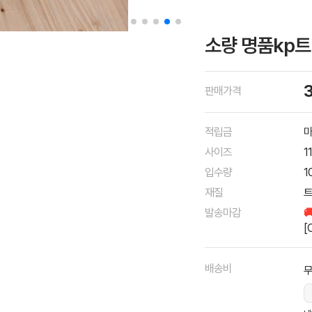
소량 명품kp트
판매가격
적립금
마
사이즈
1
입수량
1
재질
트
발송마감

[
배송비