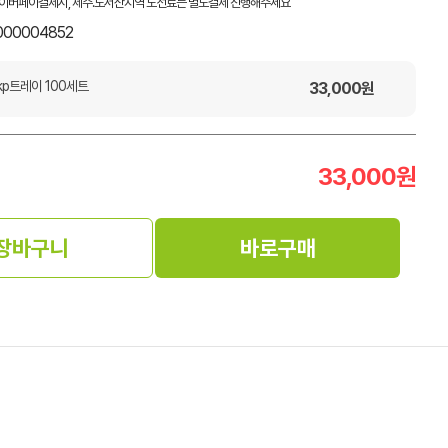
이버페이결제시, 제주.도서산지역 도선료는 별도결제 진행해주세요
000004852
kp트레이 100세트
33,000
원
33,000
원
장바구니
바로구매