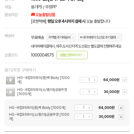
재질
용기PS / 뚜껑PP
발송마감
🚚 오늘출발상품
[로젠택배]
평일 오후 4시까지 결제 시
오늘 출발합니다
배송비
무료배송
지역별 추가배송비
※ 네이버페이 도선료 추가결제
네이버페이결제시, 제주.도서산지역 도선료는 별도결제 진행해주세요
상품코드
1000004675
샘플신청하러가기
용기/뚜껑 구매하기
HG-국컵95파이(중)백 Body [1000
64,000원
개]
HG-국컵95파이(소/중/대)공용뚜껑
30,000원
[1000개]
HG-국컵95파이(중)백 Body [1000개]
64,000원
HG-국컵95파이(소/중/대)공용뚜껑 [1000
30,000원
개]