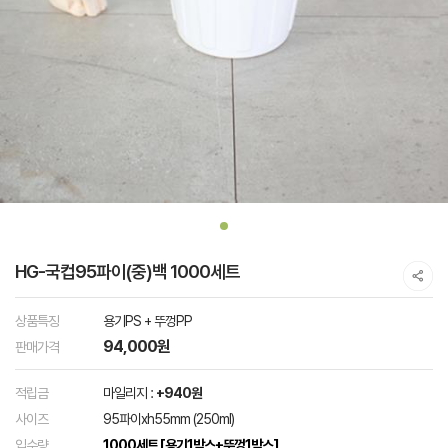
HG-국컵95파이(중)백 1000세트
상품특징
용기PS + 뚜껑PP
94,000원
판매가격
적립금
마일리지 :
+940원
사이즈
95파이xh55mm (250ml)
입수량
1000세트 [용기1박스+뚜껑1박스]