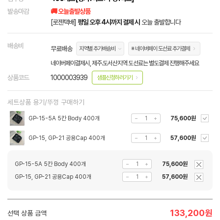
발송마감
🚚 오늘출발상품
[로젠택배]
평일 오후 4시까지 결제 시
오늘 출발합니다
배송비
무료배송
지역별 추가배송비
※ 네이버페이 도선료 추가결제
네이버페이결제시, 제주.도서산지역 도선료는 별도결제 진행해주세요
상품코드
1000003939
샘플신청하러가기
세트상품 용기/뚜껑 구매하기
GP-15-5A 5칸 Body 400개
75,600원
GP-15, GP-21 공용Cap 400개
57,600원
GP-15-5A 5칸 Body 400개
75,600원
GP-15, GP-21 공용Cap 400개
57,600원
133,200
원
선택 상품 금액