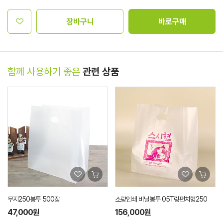
장바구니
바로구매
함께 사용하기 좋은
관련 상품
무지250봉투 500장
소량인쇄 비닐봉투 05T링펀치형250
47,000원
156,000원