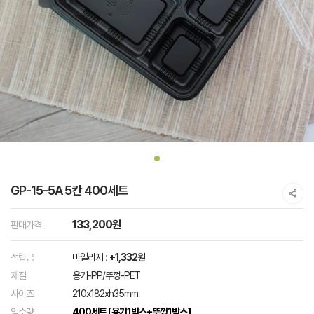
GP-15-5A 5칸 400세트
133,200원
판매가격
적립금
마일리지 :
+1,332원
재질
용기-PP/뚜껑-PET
사이즈
210x182xh35mm
입수량
400세트 [용기1박스+뚜껑1박스]