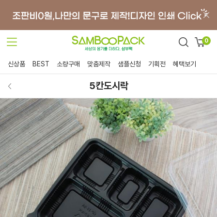
0
신상품
BEST
소량구매
맞춤제작
샘플신청
기획전
혜택보기
5칸도시락