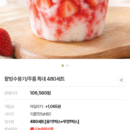
팥빙수용기/주름 특대 480세트
106,560원
판매가격
적립금
마일리지 :
+1,065원
사이즈
지름155xh80
입수량
480세트 [용기1박스+뚜껑1박스]
발송마감
🚚 오늘출발상품