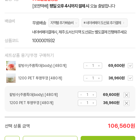
[로젠택배]
평일 오후 4시까지 결제 시
오늘 출발합니다
배송비
무료배송
지역별 추가배송비
※ 네이버페이 도선료 추가결제
네이버페이결제시, 제주.도서산지역 도선료는 별도결제 진행해주세요
상품코드
1000001932
세트상품 용기/뚜껑 구매하기
팥빙수)주름특대(body) [480개]
69,600원
1200 PET 투명뚜껑 [480개]
36,960원
팥빙수)주름특대(body) [480개]
69,600원
1200 PET 투명뚜껑 [480개]
36,960원
106,560
원
선택 상품 금액