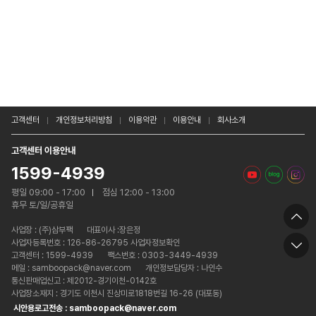
고객센터
개인정보처리방침
이용약관
이용안내
회사소개
고객센터 이용안내
1599-4939
평일 09:00 - 17:00
점심 12:00 - 13:00
휴무 토/일/공휴일
사업장 :
(주)삼부팩
대표이사 :장은정
사업자등록번호 : 126-86-26795 사업자정보확인
고객센터 : 1599-4939
팩스번호 : 0303-3449-4939
메일 : samboopack@naver.com
개인정보담당자 : 나인수
통신판매업신고 : 제2012-경기이천-0142호
사업장소재지 : 경기도 이천시 진상미로1818번길 16-26 (대포동)
시안용로고전송 : samboopack@naver.com