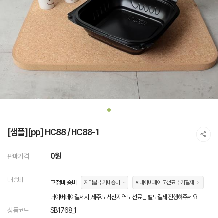
[샘플][pp] HC88 / HC88-1
0원
판매가격
배송비
고정배송비
지역별 추가배송비
※ 네이버페이 도선료 추가결제
네이버페이결제시, 제주.도서산지역 도선료는 별도결제 진행해주세요
상품코드
SB1768_1