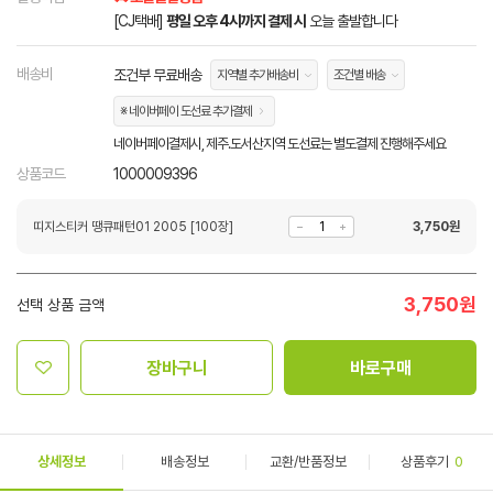
[CJ택배]
평일 오후 4시까지 결제 시
오늘 출발합니다
배송비
조건부 무료배송
지역별 추가배송비
조건별 배송
※ 네이버페이 도선료 추가결제
네이버페이결제시, 제주.도서산지역 도선료는 별도결제 진행해주세요
상품코드
1000009396
띠지스티커 땡큐패턴01 2005 [100장]
3,750
원
3,750
원
선택 상품 금액
장바구니
바로구매
상세정보
배송정보
교환/반품정보
상품후기
0