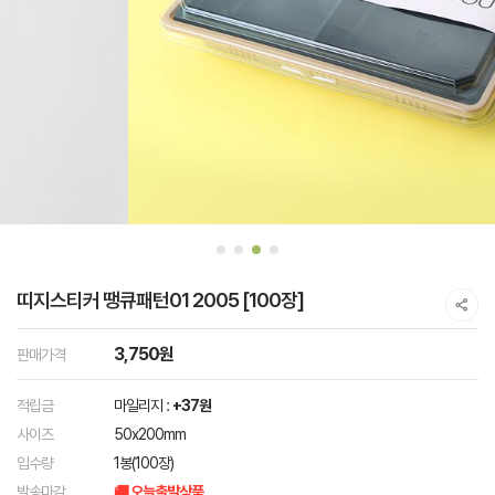
띠지스티커 땡큐패턴01 2005 [100장]
3,750원
판매가격
적립금
마일리지 :
+37원
사이즈
50x200mm
입수량
1봉(100장)
발송마감
🚚 오늘출발상품