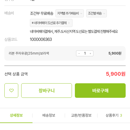
배송비
조건부 무료배송
지역별 추가배송비
조건별 배송
※ 네이버페이 도선료 추가결제
네이버페이결제시, 제주.도서산지역 도선료는 별도결제 진행해주세요
상품코드
1000006363
리본 주자유광(25mm)보라색
5,900
원
5,900
원
선택 상품 금액
장바구니
바로구매
상세정보
배송정보
교환/반품정보
상품후기
3