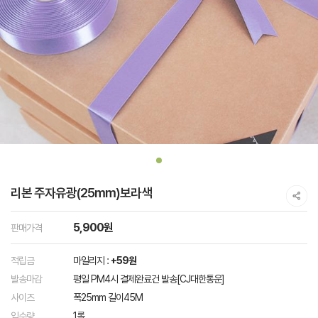
리본 주자유광(25mm)보라색
5,900원
판매가격
적립금
마일리지 :
+59원
발송마감
평일 PM4시 결제완료건 발송[CJ대한통운]
사이즈
폭25mm 길이45M
입수량
1롤