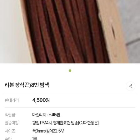
리본 장식끈)8번 밤색
4,500원
판매가격
적립금
마일리지 :
+45원
발송마감
평일 PM4시 결제완료건 발송[CJ대한통운]
사이즈
폭3mmx길이22.5M
수량
1롤