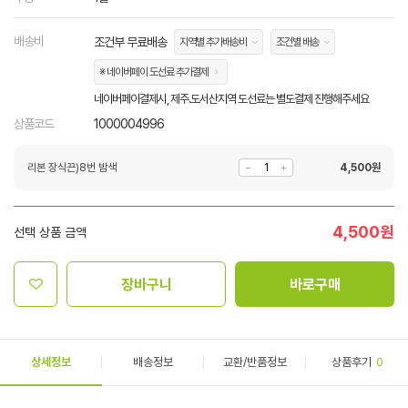
배송비
조건부 무료배송
지역별 추가배송비
조건별 배송
※ 네이버페이 도선료 추가결제
네이버페이결제시, 제주.도서산지역 도선료는 별도결제 진행해주세요
상품코드
1000004996
리본 장식끈)8번 밤색
4,500
원
4,500
원
선택 상품 금액
장바구니
바로구매
상세정보
배송정보
교환/반품정보
상품후기
0