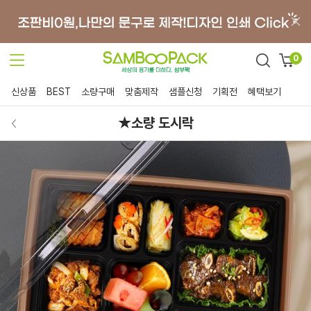
0
신상품
BEST
소량구매
맞춤제작
샘플신청
기획전
혜택보기
★소량 도시락