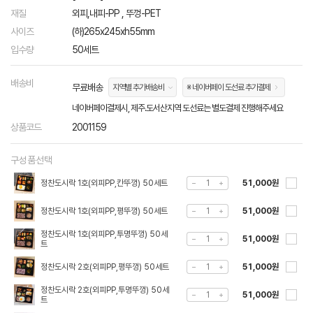
재질
외피,내피-PP , 뚜껑-PET
사이즈
(하)265x245xh55mm
입수량
50세트
배송비
무료배송
지역별 추가배송비
※ 네이버페이 도선료 추가결제
네이버페이결제시, 제주.도서산지역 도선료는 별도결제 진행해주세요
상품코드
2001159
구성품선택
정찬도시락 1호(외피PP,칸뚜껑) 50세트
51,000원
정찬도시락 1호(외피PP,평뚜껑) 50세트
51,000원
정찬도시락 1호(외피PP,투명뚜껑) 50세
51,000원
트
정찬도시락 2호(외피PP,평뚜껑) 50세트
51,000원
정찬도시락 2호(외피PP,투명뚜껑) 50세
51,000원
트