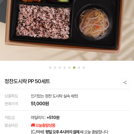
정찬도시락 PP 50세트
상품특징
인기있는 정찬 도시락 실속 세트!
51,000원
판매가격
적립금
마일리지 :
+510원
발송마감
🚚 오늘출발상품
[CJ택배]
평일 오후 4시까지 결제 시
오늘 출발합니다