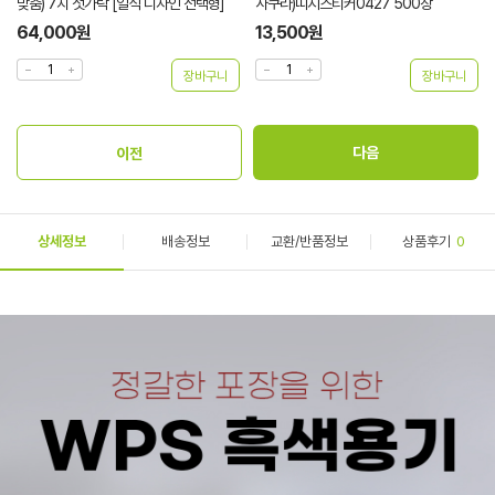
맞춤) 7치 젓가락 [일식 디자인 선택형]
사쿠라)띠지스티커0427 500장
64,000원
13,500원
상세정보
배송정보
교환/반품정보
상품후기
0