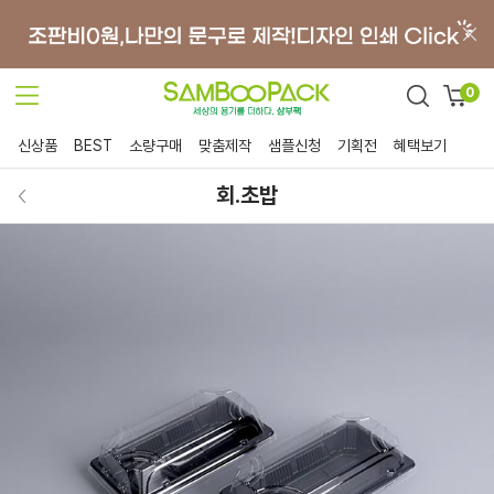
0
신상품
BEST
소량구매
맞춤제작
샘플신청
기획전
혜택보기
회.초밥