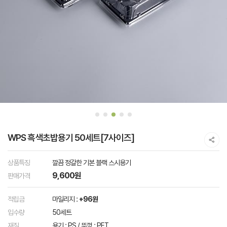
WPS 흑색초밥용기 50세트[7사이즈]
상품특징
깔끔 정갈한 기본 블랙 스시용기
9,600원
판매가격
적립금
마일리지 :
+96원
입수량
50세트
재질
용기 : PS / 뚜껑 : PET