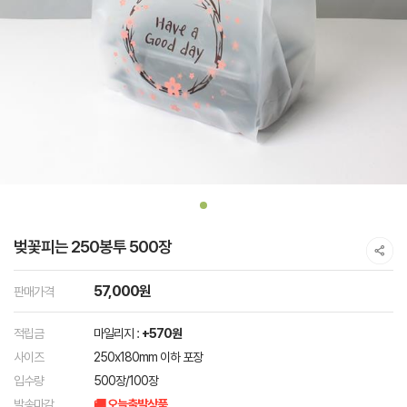
벚꽃피는 250봉투 500장
57,000원
판매가격
적립금
마일리지 :
+570원
사이즈
250x180mm 이하 포장
입수량
500장/100장
발송마감
🚚 오늘출발상품