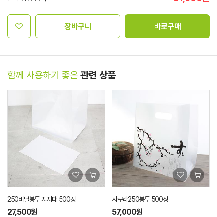
장바구니
바로구매
함께 사용하기 좋은
관련 상품
250비닐봉투 지지대 500장
사쿠라250봉투 500장
27,500원
57,000원