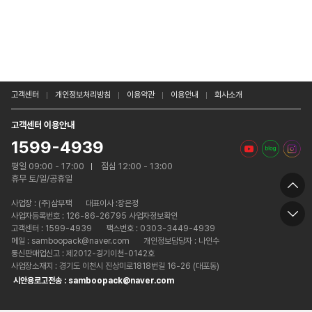
고객센터
개인정보처리방침
이용약관
이용안내
회사소개
고객센터 이용안내
1599-4939
평일 09:00 - 17:00
점심 12:00 - 13:00
휴무 토/일/공휴일
사업장 :
(주)삼부팩
대표이사 :장은정
사업자등록번호 : 126-86-26795 사업자정보확인
고객센터 : 1599-4939
팩스번호 : 0303-3449-4939
메일 : samboopack@naver.com
개인정보담당자 : 나인수
통신판매업신고 : 제2012-경기이천-0142호
사업장소재지 : 경기도 이천시 진상미로1818번길 16-26 (대포동)
시안용로고전송 : samboopack@naver.com