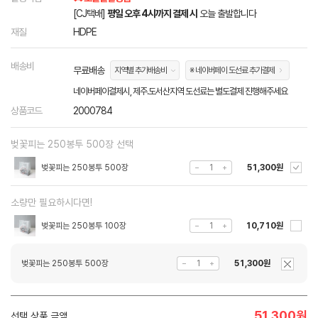
[CJ택배]
평일 오후 4시까지 결제 시
오늘 출발합니다
재질
HDPE
배송비
무료배송
지역별 추가배송비
※ 네이버페이 도선료 추가결제
네이버페이결제시, 제주.도서산지역 도선료는 별도결제 진행해주세요
상품코드
2000784
벚꽃피는 250봉투 500장 선택
벚꽃피는 250봉투 500장
51,300원
소량만 필요하시다면!
벚꽃피는 250봉투 100장
10,710원
벚꽃피는 250봉투 500장
51,300원
51,300
원
선택 상품 금액