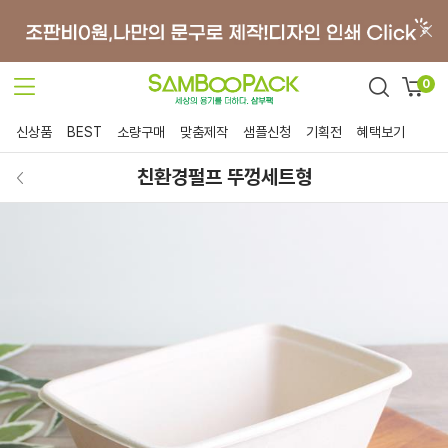
0
신상품
BEST
소량구매
맞춤제작
샘플신청
기획전
혜택보기
친환경펄프 뚜껑세트형