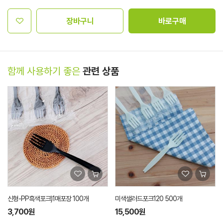
장바구니
바로구매
함께 사용하기 좋은
관련 상품
신형-PP흑색포크)1매포장 100개
미색샐러드포크120 500개
3,700원
15,500원