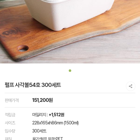
펄프 사각볼54호 300세트
151,200원
판매가격
적립금
마일리지 :
+1,512원
사이즈
228x165xh86mm (1500ml)
입수량
300세트
재질
용기:펄프 뚜껑:PET