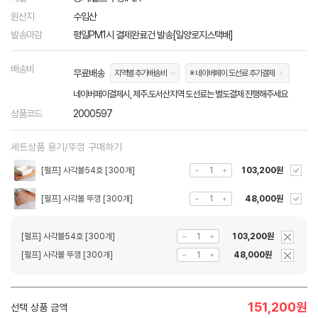
원산지
수입산
발송마감
평일PM1시 결제완료건 발송[일양로지스택배]
배송비
무료배송
지역별 추가배송비
※ 네이버페이 도선료 추가결제
네이버페이결제시, 제주.도서산지역 도선료는 별도결제 진행해주세요
상품코드
2000597
세트상품 용기/뚜껑 구매하기
[펄프] 사각볼54호 [300개]
103,200원
[펄프] 사각볼 뚜껑 [300개]
48,000원
[펄프] 사각볼54호 [300개]
103,200원
[펄프] 사각볼 뚜껑 [300개]
48,000원
151,200
원
선택 상품 금액