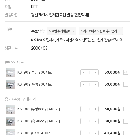
재질
PET
발송마감
평일PM1시 결제완료건 발송[한진택배]
배송비
무료배송
지역별 추가배송비
※ 네이버페이 도선료 추가결제
네이버페이결제시, 제주.도서산지역 도선료는 별도결제 진행해주세요
상품코드
2000403
반박스 세트
KS-909 투명 200세트
59,000원
KS-909 흑색 200세트
59,000원
용기/뚜껑 구매하기
KS-909)투명Body [400개]
68,000원
KS-909)흑색Body [400개]
68,000원
KS-909)Cap [400개]
48,400원