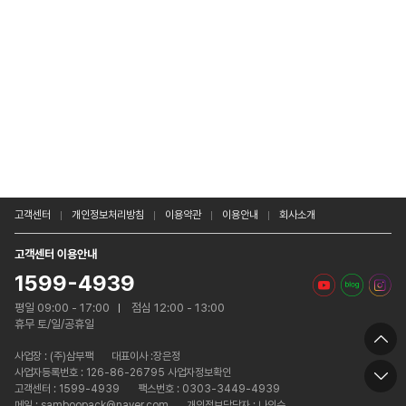
고객센터
개인정보처리방침
이용약관
이용안내
회사소개
고객센터 이용안내
1599-4939
평일 09:00 - 17:00
점심 12:00 - 13:00
휴무 토/일/공휴일
사업장 :
(주)삼부팩
대표이사 :장은정
사업자등록번호 : 126-86-26795 사업자정보확인
고객센터 : 1599-4939
팩스번호 : 0303-3449-4939
메일 : samboopack@naver.com
개인정보담당자 : 나인수