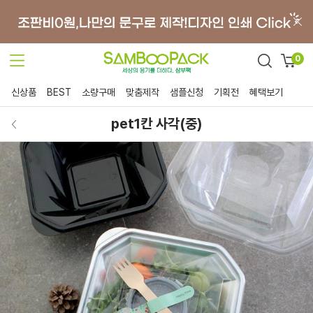
0
신상품
BEST
소량구매
맞춤제작
샘플신청
기획전
혜택보기
pet1칸 사각(중)