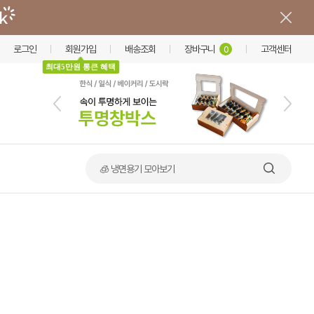
로그인
회원가입
배송조회
장바구니
고객센터
0
최대5만원 통큰 혜택
🧊 냉면용기 모아보기