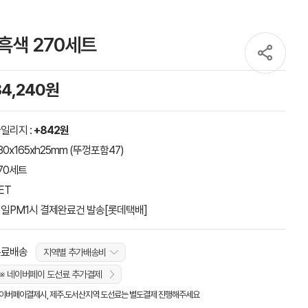
/흑색 270세트
84,240원
일리지 :
+842원
30x165xh25mm (뚜껑포함47)
70세트
ET
일PM1시 결제완료건 발송[롯데택배]
무료배송
지역별 추가배송비
※ 네이버페이 도선료 추가결제
이버페이결제시, 제주.도서산지역 도선료는 별도결제 진행해주세요