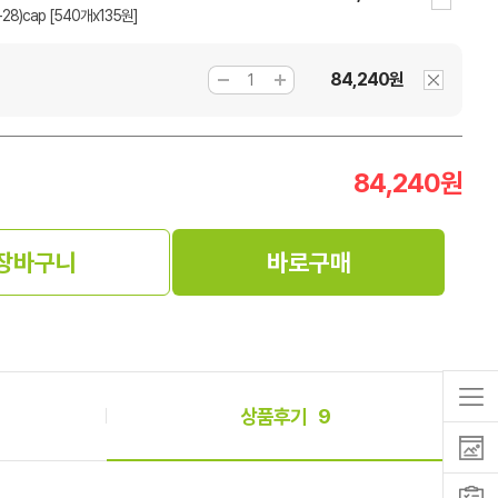
A-28)cap [540개x135원]
84,240원
84,240
원
장바구니
바로구매
상품후기
9