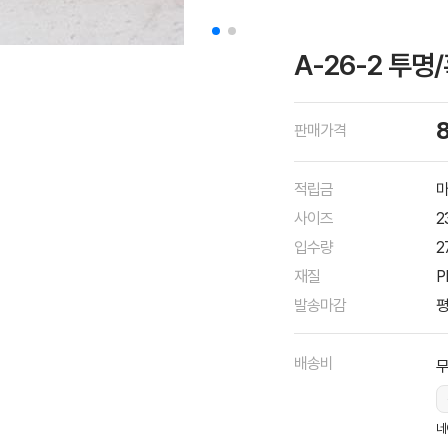
A-26-2 투명
판매가격
적립금
마
사이즈
2
입수량
2
재질
P
발송마감
평
배송비
네