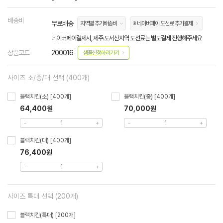
배송비
무료배송
지역별 추가배송비
※ 네이버페이 도선료 추가결제
네이버페이결제시, 제주.도서산지역 도선료는 별도결제 진행해주세요
상품코드
200016
샘플신청하러가기
사이즈 소/중/대 선택 (400개)
블랙치킨(소) [400개]
블랙치킨(중) [400개]
64,400원
70,000원
블랙치킨(대) [400개]
76,400원
사이즈 특대 선택 (200개)
블랙치킨(특대) [200개]