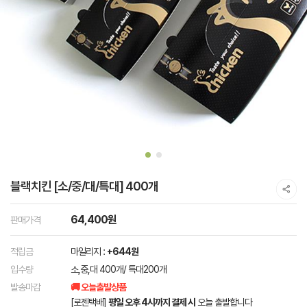
블랙치킨 [소/중/대/특대] 400개
64,400원
판매가격
적립금
마일리지 :
+644원
입수량
소,중,대 400개/ 특대200개
발송마감
🚚 오늘출발상품
[로젠택배]
평일 오후 4시까지 결제 시
오늘 출발합니다