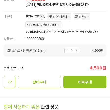
[CJ택배]
평일 오후 4시까지 결제 시
오늘 출발합니다
배송비
조건부 무료배송
지역별 추가배송비
조건별 배송
※ 네이버페이 도선료 추가결제
네이버페이결제시, 제주.도서산지역 도선료는 별도결제 진행해주세요
상품코드
1000009309
크리스마스 메탈빨강리본(15mm)
4,500
원
4,500
원
선택 상품 금액
장바구니
바로구매
함께 사용하기 좋은
관련 상품