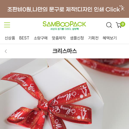
0
신상품
BEST
소량구매
맞춤제작
샘플신청
기획전
혜택보기
크리스마스