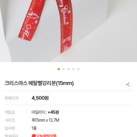
크리스마스 메탈빨강리본(15mm)
4,500원
판매가격
적립금
마일리지 :
+45원
사이즈
폭15mm x 13.7M
입수량
1롤
발송마감
🚚 오늘출발상품