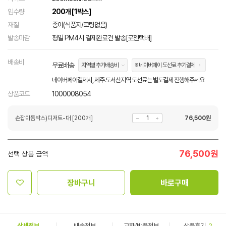
입수량
200개 [1박스]
재질
종이(식품지/코팅없음)
발송마감
평일 PM4시 결제완료건 발송[로젠택배]
배송비
무료배송
지역별 추가배송비
※ 네이버페이 도선료 추가결제
네이버페이결제시, 제주.도서산지역 도선료는 별도결제 진행해주세요
상품코드
1000008054
손잡이돔박스)디저트-대 [200개]
76,500
원
76,500
원
선택 상품 금액
장바구니
바로구매
상세정보
배송정보
교환/반품정보
상품후기
2