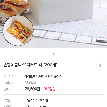
손잡이돔박스)디저트-대 [200개]
상품특징
케이크·베이커리·떡 담기 좋아요!
소비자가
85,000원
76,500원
10%할인
판매가격
적립금
마일리지 :
+765원
사이즈
200x135xh90mm