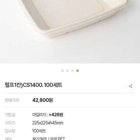
펄프1칸)CS1400. 100세트
42,800원
판매가격
적립금
마일리지 :
+428원
사이즈
225x225xh45mm
입수량
100세트
재질
용기:펄프 / 뚜껑 PET