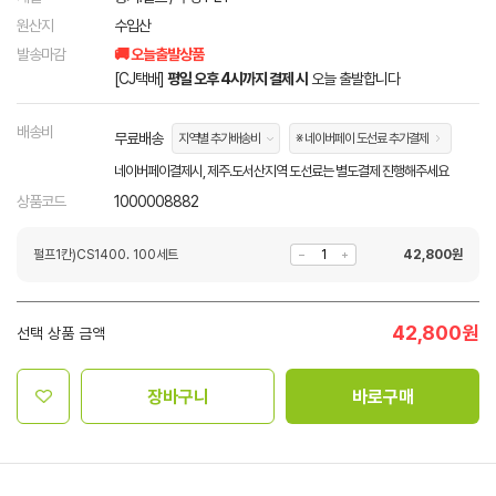
원산지
수입산
발송마감
🚚 오늘출발상품
[CJ택배]
평일 오후 4시까지 결제 시
오늘 출발합니다
배송비
무료배송
지역별 추가배송비
※ 네이버페이 도선료 추가결제
네이버페이결제시, 제주.도서산지역 도선료는 별도결제 진행해주세요
상품코드
1000008882
펄프1칸)CS1400. 100세트
42,800
원
42,800
원
선택 상품 금액
장바구니
바로구매