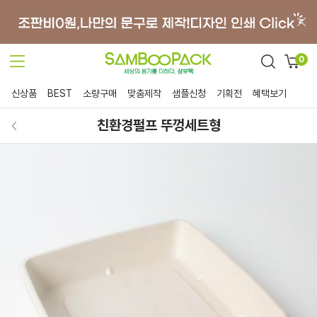
0
신상품
BEST
소량구매
맞춤제작
샘플신청
기획전
혜택보기
친환경펄프 뚜껑세트형