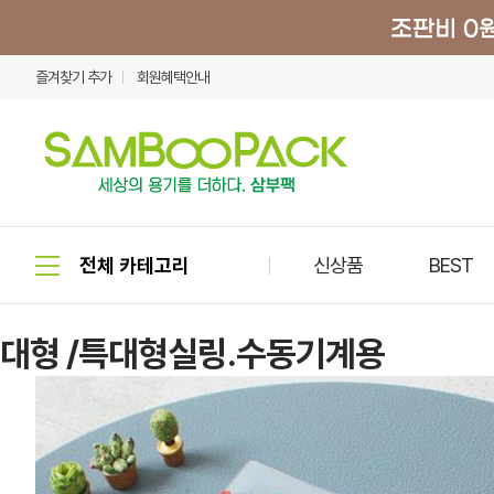
즐겨찾기 추가
회원혜택안내
신상품
BEST
대형 /특대형실링.수동기계용