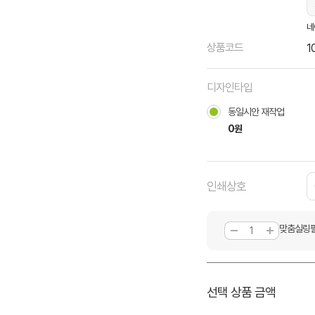
네
상품코드
1
디자인타입
동일시안 재작업
0원
인쇄상호
맞춤실링필
선택 상품 금액