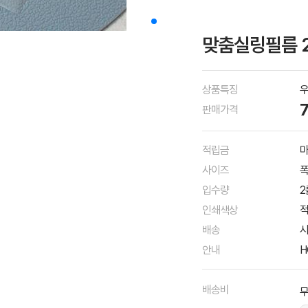
맞춤실링필름 2
상품특징
판매가격
적립금
마
사이즈
폭
입수량
2
인쇄색상
배송
시
안내
H
배송비