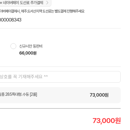
※ 네이버페이 도선료 추가결제
이버페이결제시, 제주.도서산지역 도선료는 별도결제 진행해주세요
000008343
신규시안 동판비
66,000원
름 285특대형.수동 [2롤]
73,000
원
73,000
원