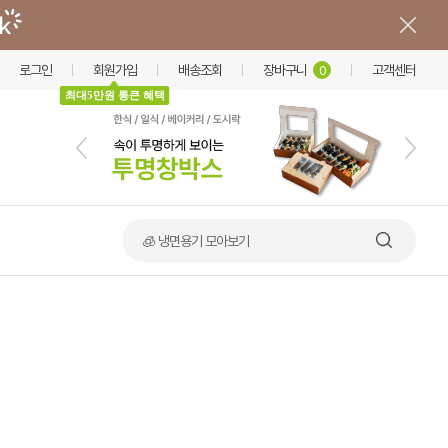
로그인
회원가입
배송조회
장바구니
고객센터
0
최대5만원 통큰 혜택
🧊 냉면용기 모아보기