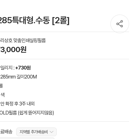
85특대형.수동 [2롤]
우리상호 맞춤인쇄실링필름
73,000원
일리지 :
+730원
285mm 길이200M
롤
적색
안 확정 후 3주 내외
OLD필름 (쉽게 뜯어지지않음)
무료배송
지역별 추가배송비