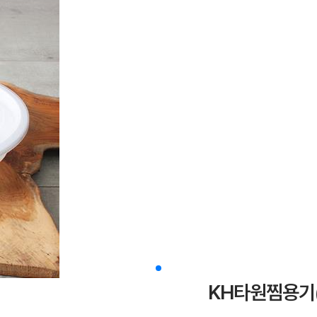
KH타원찜용기(