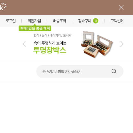
로그인
회원가입
배송조회
장바구니
고객센터
0
최대5만원 통큰 혜택
🍲 덮밥·비빔밥 가마솥용기