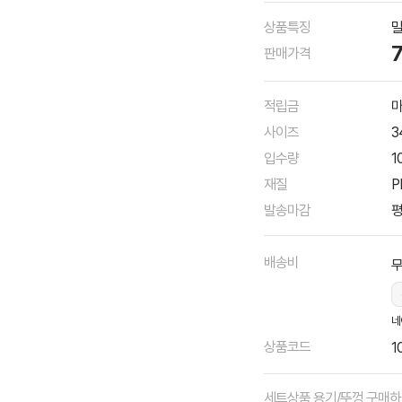
상품특징
밀
판매가격
적립금
마
사이즈
3
입수량
1
재질
P
발송마감
평
배송비
네
상품코드
1
세트상품 용기/뚜껑 구매