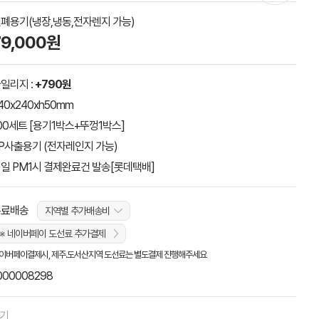
폐용기(냉장,냉동,전자렌지 가능)
79,000원
일리지 :
+790원
40x240xh50mm
00세트 [용기1박스+뚜껑1박스]
P사출용기 (전자레인지 가능)
일 PM1시 결제완료건 발송[롯데택배]
무료배송
지역별 추가배송비
※ 네이버페이 도선료 추가결제
이버페이결제시, 제주.도서산지역 도선료는 별도결제 진행해주세요
000008298
하기