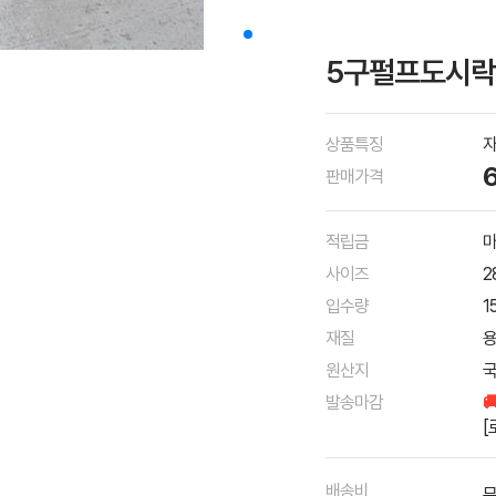
5구펄프도시락 
상품특징
자
판매가격
적립금
마
사이즈
2
입수량
1
재질
용
원산지
발송마감

[
배송비