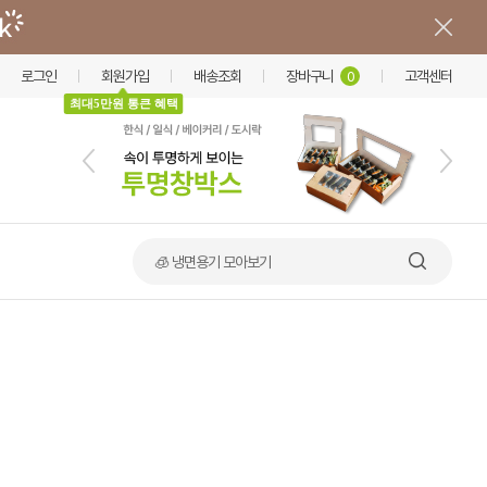
로그인
회원가입
배송조회
장바구니
고객센터
0
최대5만원 통큰 혜택
🧊 냉면용기 모아보기