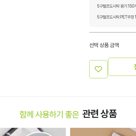
5구펄프도시락 용기 150
5구펄프도시락 PET뚜껑 
선택 상품 금액
관련 상품
함께 사용하기 좋은