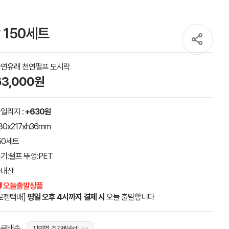
150세트
연유래 천연펄프 도시락
63,000원
일리지 :
+630원
80x217xh36mm
50세트
기:펄프 뚜껑:PET
국내산
 오늘출발상품
로젠택배]
평일 오후 4시까지 결제 시
오늘 출발합니다
무료배송
지역별 추가배송비