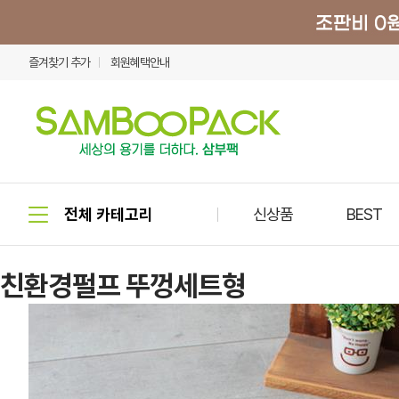
즐겨찾기 추가
회원혜택안내
신상품
BEST
친환경펄프 뚜껑세트형