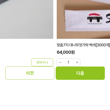
맞춤7치 대나무젓가락 백색[3000개]
64,000원