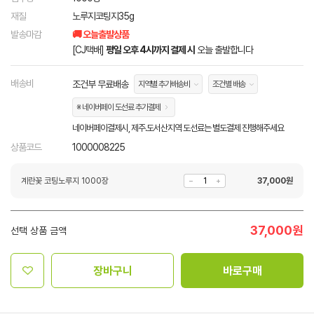
재질
노루지코팅지35g
발송마감
🚚 오늘출발상품
[CJ택배]
평일 오후 4시까지 결제 시
오늘 출발합니다
배송비
조건부 무료배송
지역별 추가배송비
조건별 배송
※ 네이버페이 도선료 추가결제
네이버페이결제시, 제주.도서산지역 도선료는 별도결제 진행해주세요
상품코드
1000008225
계란꽃 코팅노루지 1000장
37,000
원
37,000
원
선택 상품 금액
장바구니
바로구매