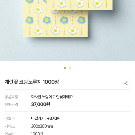
계란꽃 코팅노루지 1000장
상품특징
화사한 노랑이 계란꽃이에요~
37,000원
판매가격
적립금
마일리지 :
+370원
사이즈
300x300mm
입수량
1000장