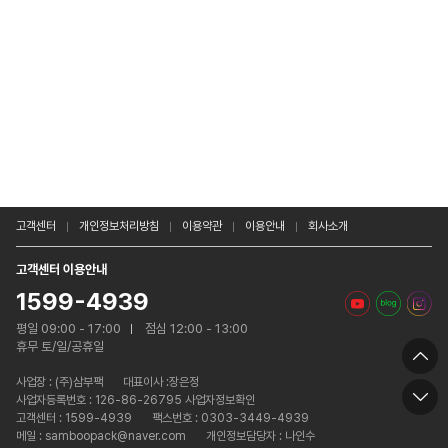
고객센터
개인정보처리방침
이용약관
이용안내
회사소개
고객센터 이용안내
1599-4939
평일 09:00 - 17:00
점심 12:00 - 13:00
휴무 토/일/공휴일
사업장 :
(주)삼부팩
대표이사 :장은정
사업자등록번호 : 126-86-26795 사업자정보확인
고객센터 : 1599-4939
팩스번호 : 0303-3449-4939
메일 : samboopack@naver.com
개인정보담당자 : 나인수