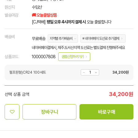
원산지
수입산
발송마감
🚚 오늘출발상품
[CJ택배]
평일 오후 4시까지 결제 시
오늘 출발합니다
배송비
무료배송
지역별 추가배송비
※ 네이버페이 도선료 추가결제
네이버페이결제시, 제주.도서산지역 도선료는 별도결제 진행해주세요
상품코드
1000007808
샘플신청하러가기
펄프원형)CR24 100세트
34,200
원
34,200
원
선택 상품 금액
장바구니
바로구매