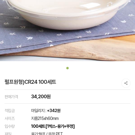
펄프원형)CR24 100세트
34,200원
판매가격
적립금
마일리지 :
+342원
사이즈
지름215xh60mm
입수량
100세트 [1박스-용기+뚜껑]
재질
용기:펄프 / 뚜껑 PET