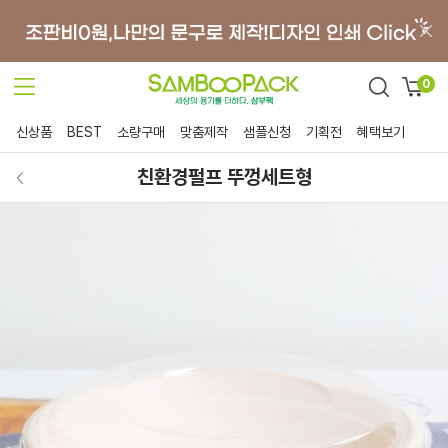
0
신상품
BEST
소량구매
맞춤제작
샘플신청
기획전
혜택보기
친환경펄프 뚜껑세트형