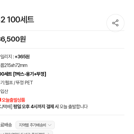
2 100세트
36,500원
일리지 :
+365원
름215xh72mm
00세트 [1박스-용기+뚜껑]
기:펄프 / 뚜껑 PET
수입산
 오늘출발상품
CJ택배]
평일 오후 4시까지 결제 시
오늘 출발합니다
무료배송
지역별 추가배송비