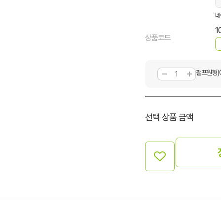
네
1
상품코드
펄프원형)C
선택 상품 금액