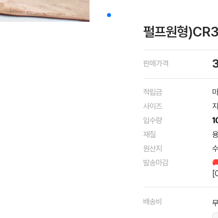
펄프원형)CR3
판매가격
적립금
마
사이즈
지
입수량
1
재질
용
원산지
발송마감

[
배송비