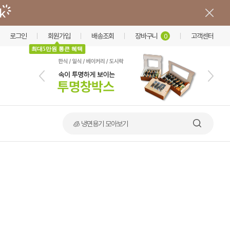
로그인
회원가입
배송조회
장바구니
고객센터
0
최대5만원 통큰 혜택
🧊 냉면용기 모아보기