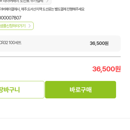
※ 네이버페이 도선료 추가결제
이버페이결제시, 제주.도서산지역 도선료는 별도결제 진행해주세요
000007807
샘플신청하러가기
R32 100세트
36,500
원
36,500
원
장바구니
바로구매