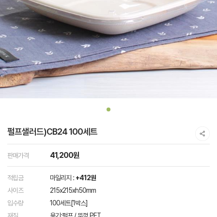
펄프샐러드)CB24 100세트
41,200원
판매가격
적립금
마일리지 :
+412원
사이즈
215x215xh50mm
입수량
100세트[1박스]
재질
용기:펄프 / 뚜껑 PET