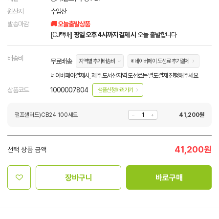
원산지
수입산
발송마감
🚚 오늘출발상품
[CJ택배]
평일 오후 4시까지 결제 시
오늘 출발합니다
배송비
무료배송
지역별 추가배송비
※ 네이버페이 도선료 추가결제
네이버페이결제시, 제주.도서산지역 도선료는 별도결제 진행해주세요
상품코드
1000007804
샘플신청하러가기
펄프샐러드)CB24 100세트
41,200
원
41,200
원
선택 상품 금액
장바구니
바로구매