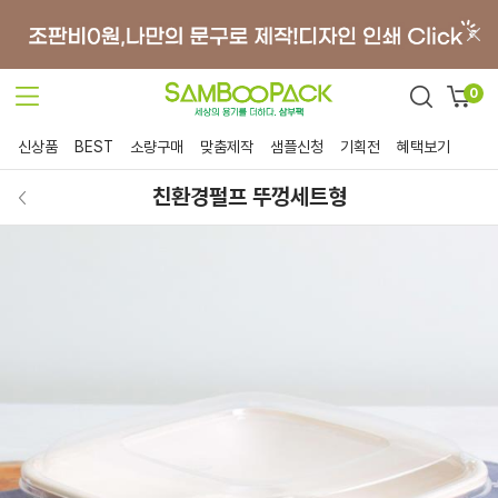
0
신상품
BEST
소량구매
맞춤제작
샘플신청
기획전
혜택보기
친환경펄프 뚜껑세트형