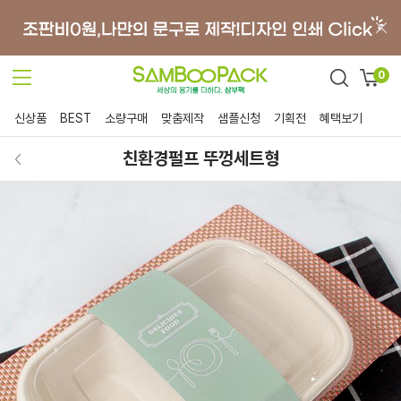
0
신상품
BEST
소량구매
맞춤제작
샘플신청
기획전
혜택보기
친환경펄프 뚜껑세트형