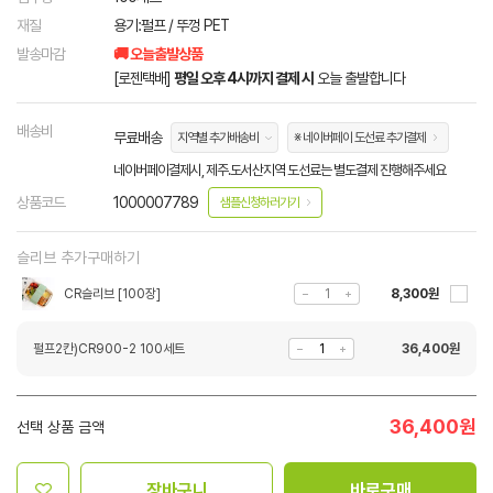
재질
용기:펄프 / 뚜껑 PET
발송마감
🚚 오늘출발상품
[로젠택배]
평일 오후 4시까지 결제 시
오늘 출발합니다
배송비
무료배송
지역별 추가배송비
※ 네이버페이 도선료 추가결제
네이버페이결제시, 제주.도서산지역 도선료는 별도결제 진행해주세요
상품코드
1000007789
샘플신청하러가기
슬리브 추가구매하기
CR슬리브 [100장]
8,300원
펄프2칸)CR900-2 100세트
36,400
원
36,400
원
선택 상품 금액
장바구니
바로구매