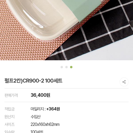
펄프2칸)CR900-2 100세트
36,400원
판매가격
적립금
마일리지 :
+364원
원산지
수입산
사이즈
220x160xh62mm
입수량
100세트