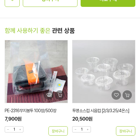
함께 사용하기 좋은
관련 상품
PE-2316무지봉투 100장/500장
투명소스컵 시음컵 [2/3/3.25/4온스]
7,900원
20,500원