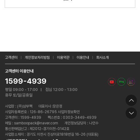
고객센터
개인정보처리방침
이용약관
이용안내
회사소개
고객센터 이용안내
1599-4939
평일 09:00 - 17:00
점심 12:00 - 13:00
휴무 토/일/공휴일
사업장 :
(주)삼부팩
대표이사 :장은정
사업자등록번호 : 126-86-26795 사업자정보확인
고객센터 : 1599-4939
팩스번호 : 0303-3449-4939
메일 : samboopack@naver.com
개인정보담당자 : 나인수
통신판매업신고 : 제2012-경기이천-0142호
사업장소재지 : 경기도 이천시 진상미로1818번길 16-26 (대포동)