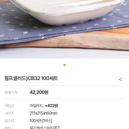
펄프샐러드)CB32 100세트
42,200원
판매가격
적립금
마일리지 :
+422원
사이즈
215x215xh60mm
입수량
100세트[1박스]
재질
용기:펄프 / 뚜껑 PET