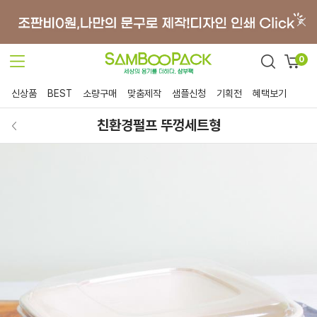
0
신상품
BEST
소량구매
맞춤제작
샘플신청
기획전
혜택보기
친환경펄프 뚜껑세트형