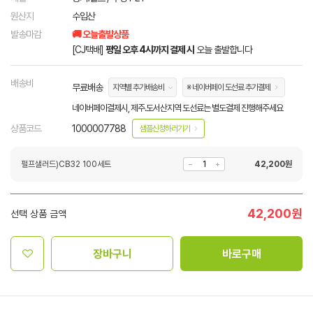
원산지
수입산
발송마감
🚚 오늘출발상품
[CJ택배]
평일 오후 4시까지 결제 시
오늘 출발합니다
배송비
무료배송
지역별 추가배송비
※ 네이버페이 도선료 추가결제
네이버페이결제시, 제주.도서산지역 도선료는 별도결제 진행해주세요
상품코드
1000007788
샘플신청하러가기
펄프샐러드)CB32 100세트
42,200
원
42,200
원
선택 상품 금액
장바구니
바로구매