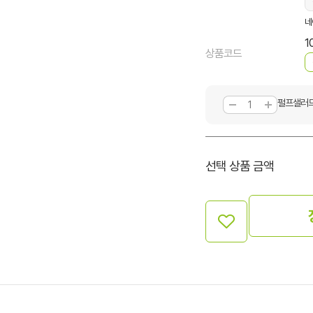
네
1
상품코드
펄프샐러드
선택 상품 금액