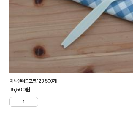
나무포크16(개별포장) 1000개
52,000원