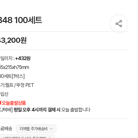
48 100세트
43,200원
일리지 :
+432원
15x215xh75mm
00세트[1박스]
기:펄프 / 뚜껑 PET
수입산
 오늘출발상품
CJ택배]
평일 오후 4시까지 결제 시
오늘 출발합니다
무료배송
지역별 추가배송비