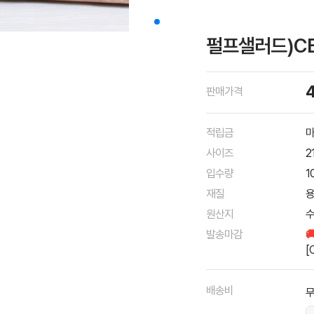
펄프샐러드)CB
판매가격
적립금
마
사이즈
2
입수량
1
재질
용
원산지
발송마감

[
배송비