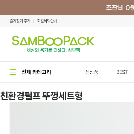
즐겨찾기 추가
회원혜택안내
신상품
BEST
친환경펄프 뚜껑세트형