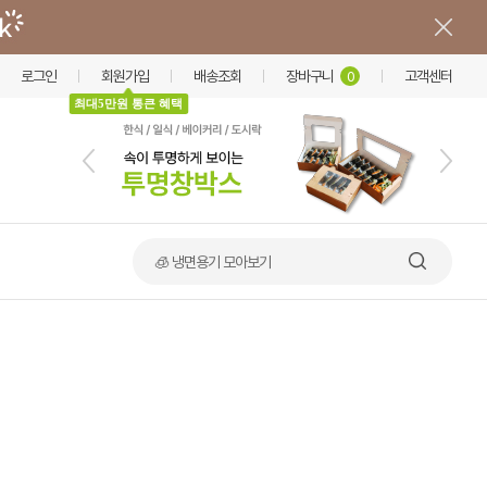
로그인
회원가입
배송조회
장바구니
고객센터
0
최대5만원 통큰 혜택
🍲 덮밥·비빔밥 가마솥용기