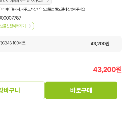
※ 네이버페이 도선료 추가결제
이버페이결제시, 제주.도서산지역 도선료는 별도결제 진행해주세요
000007787
샘플신청하러가기
)CB48 100세트
43,200
원
43,200
원
장바구니
바로구매