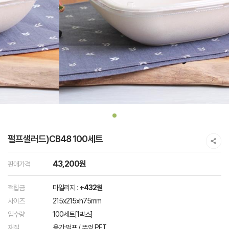
펄프샐러드)CB48 100세트
43,200원
판매가격
적립금
마일리지 :
+432원
사이즈
215x215xh75mm
입수량
100세트[1박스]
재질
용기:펄프 / 뚜껑 PET