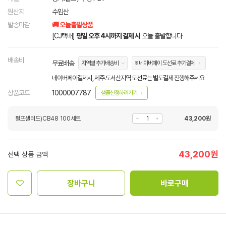
원산지
수입산
발송마감
🚚 오늘출발상품
[CJ택배]
평일 오후 4시까지 결제 시
오늘 출발합니다
배송비
무료배송
지역별 추가배송비
※ 네이버페이 도선료 추가결제
네이버페이결제시, 제주.도서산지역 도선료는 별도결제 진행해주세요
상품코드
1000007787
샘플신청하러가기
펄프샐러드)CB48 100세트
43,200
원
43,200
원
선택 상품 금액
장바구니
바로구매