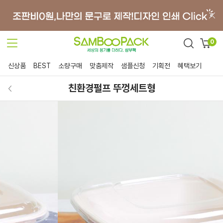
0
신상품
BEST
소량구매
맞춤제작
샘플신청
기획전
혜택보기
친환경펄프 뚜껑세트형