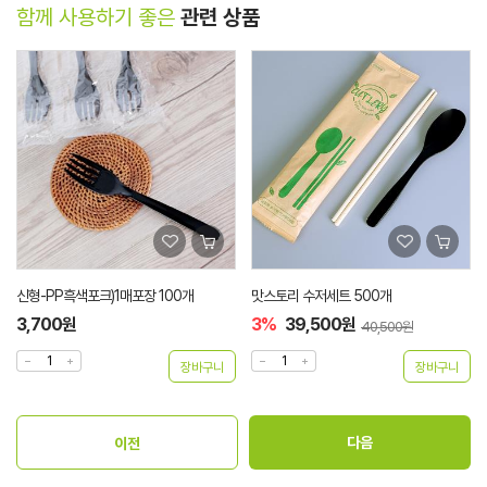
함께 사용하기 좋은
관련 상품
신형-PP흑색포크)1매포장 100개
맛스토리 수저세트 500개
3,700원
3%
39,500원
40,500원