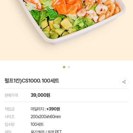
펄프1칸)CS1000. 100세트
39,000원
판매가격
적립금
마일리지 :
+390원
사이즈
200x200xh60mm
입수량
100세트
재질
용기:펄프 / 뚜껑 PET