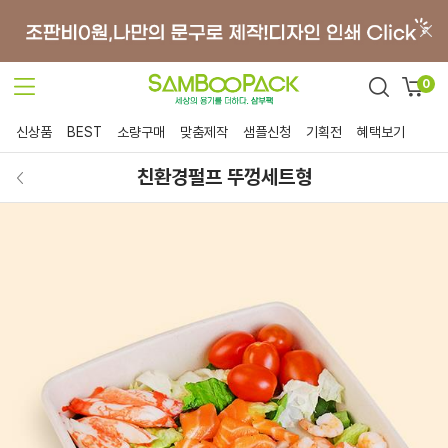
0
신상품
BEST
소량구매
맞춤제작
샘플신청
기획전
혜택보기
친환경펄프 뚜껑세트형