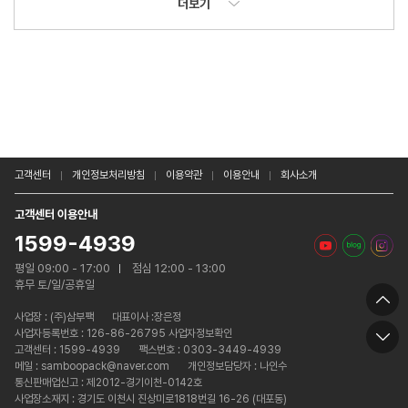
더보기
고객센터
개인정보처리방침
이용약관
이용안내
회사소개
고객센터 이용안내
1599-4939
평일 09:00 - 17:00
점심 12:00 - 13:00
휴무 토/일/공휴일
사업장 :
(주)삼부팩
대표이사 :장은정
사업자등록번호 : 126-86-26795 사업자정보확인
고객센터 : 1599-4939
팩스번호 : 0303-3449-4939
메일 : samboopack@naver.com
개인정보담당자 : 나인수
통신판매업신고 : 제2012-경기이천-0142호
사업장소재지 : 경기도 이천시 진상미로1818번길 16-26 (대포동)