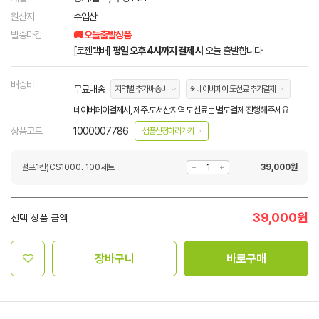
원산지
수입산
발송마감
🚚 오늘출발상품
[로젠택배]
평일 오후 4시까지 결제 시
오늘 출발합니다
배송비
무료배송
지역별 추가배송비
※ 네이버페이 도선료 추가결제
네이버페이결제시, 제주.도서산지역 도선료는 별도결제 진행해주세요
상품코드
1000007786
샘플신청하러가기
펄프1칸)CS1000. 100세트
39,000
원
39,000
원
선택 상품 금액
장바구니
바로구매