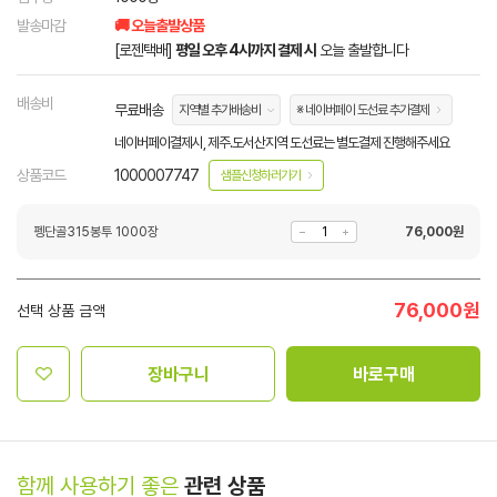
발송마감
🚚 오늘출발상품
[로젠택배]
평일 오후 4시까지 결제 시
오늘 출발합니다
배송비
무료배송
지역별 추가배송비
※ 네이버페이 도선료 추가결제
네이버페이결제시, 제주.도서산지역 도선료는 별도결제 진행해주세요
상품코드
1000007747
샘플신청하러가기
펭단골315봉투 1000장
76,000
원
76,000
원
선택 상품 금액
장바구니
바로구매
함께 사용하기 좋은
관련 상품