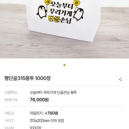
펭단골315봉투 1000장
상품특징
오늘부터 우리가게 단골손님 봉투
76,000원
판매가격
적립금
마일리지 :
+760원
사이즈
315x200mm 이하 포장
입수량
1000장