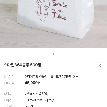
스마일360봉투 500장
상품특징
어디에도 잘 어울리는 유니크한 디자인의 봉투
46,000원
판매가격
적립금
마일리지 :
+460원
사이즈
360x240mm 이하 포장
입수량
500장