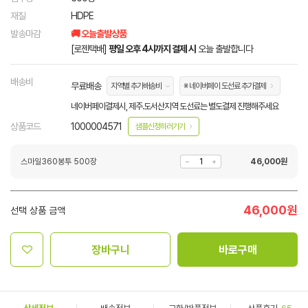
재질
HDPE
발송마감
🚚 오늘출발상품
[로젠택배]
평일 오후 4시까지 결제 시
오늘 출발합니다
배송비
무료배송
지역별 추가배송비
※ 네이버페이 도선료 추가결제
네이버페이결제시, 제주.도서산지역 도선료는 별도결제 진행해주세요
상품코드
1000004571
샘플신청하러가기
스마일360봉투 500장
46,000
원
46,000
원
선택 상품 금액
장바구니
바로구매