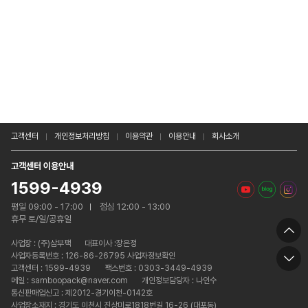
고객센터
개인정보처리방침
이용약관
이용안내
회사소개
고객센터 이용안내
1599-4939
평일 09:00 - 17:00
점심 12:00 - 13:00
휴무 토/일/공휴일
사업장 :
(주)삼부팩
대표이사 :장은정
사업자등록번호 : 126-86-26795 사업자정보확인
고객센터 : 1599-4939
팩스번호 : 0303-3449-4939
메일 : samboopack@naver.com
개인정보담당자 : 나인수
통신판매업신고 : 제2012-경기이천-0142호
사업장소재지 : 경기도 이천시 진상미로1818번길 16-26 (대포동)