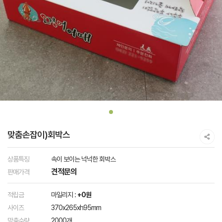
맞춤손잡이)회박스
상품특징
속이 보이는 넉넉한 회박스
견적문의
판매가격
적립금
마일리지 :
+0원
사이즈
370x265xh95mm
맞춤수량
2000개