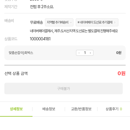
제작기간
컨펌 후 2주소요.
배송비
무료배송
지역별 추가배송비
※ 네이버페이 도선료 추가결제
네이버페이결제시, 제주.도서산지역 도선료는 별도결제 진행해주세요
상품코드
1000004181
맞춤손잡이)회박스
0
원
0
원
선택 상품 금액
구매불가
상세정보
배송정보
교환/반품정보
상품후기
0