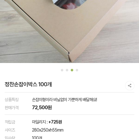
정찬손잡이박스 100개
상품특징
손잡이형이라 비닐없이 가뿐하게 배달해요!
72,500원
판매가격
적립금
마일리지 :
+725원
사이즈
280x250xh55mm
입수량
100개