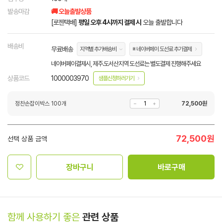
발송마감
🚚 오늘출발상품
[로젠택배]
평일 오후 4시까지 결제 시
오늘 출발합니다
배송비
무료배송
지역별 추가배송비
※ 네이버페이 도선료 추가결제
네이버페이결제시, 제주.도서산지역 도선료는 별도결제 진행해주세요
상품코드
1000003970
샘플신청하러가기
정찬손잡이박스 100개
72,500
원
72,500
원
선택 상품 금액
장바구니
바로구매
함께 사용하기 좋은
관련 상품