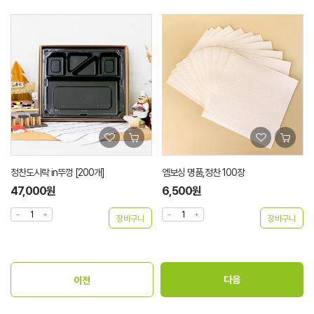
엠보싱 명품,정찬 100장
정찬도시락 내피 대 P시리즈 소량세트
6,500원
21,500원