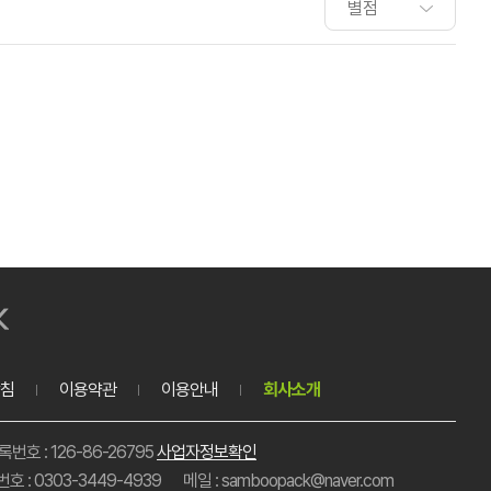
침
이용약관
이용안내
회사소개
호 : 126-86-26795
사업자정보확인
호 : 0303-3449-4939
메일 : samboopack@naver.com