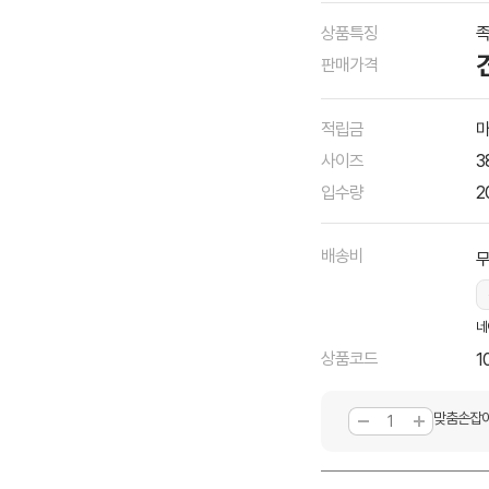
상품특징
족
판매가격
적립금
마
사이즈
3
입수량
2
배송비
네
상품코드
1
맞춤손잡이