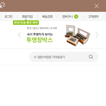
로그인
회원가입
배송조회
장바구니
고객센터
0
최대5만원 통큰 혜택
🍲 덮밥·비빔밥 가마솥용기