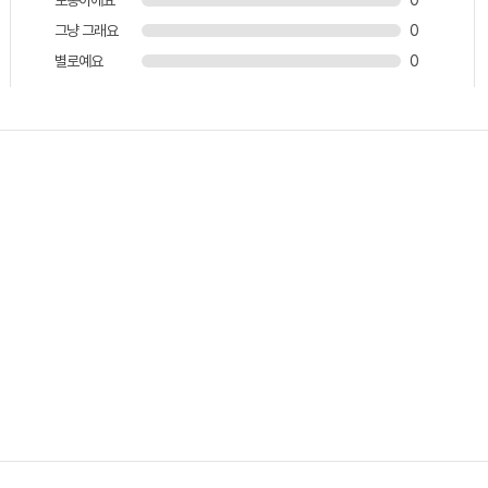
그냥 그래요
0
별로예요
0