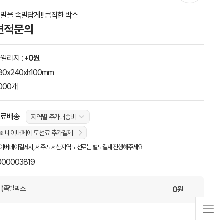
발을 족발답게!! 큼직한 박스
견적문의
일리지 :
+0원
80x240xh100mm
000개
무료배송
지역별 추가배송비
※ 네이버페이 도선료 추가결제
이버페이결제시, 제주.도서산지역 도선료는 별도결제 진행해주세요
000003819
)족발박스
0
원