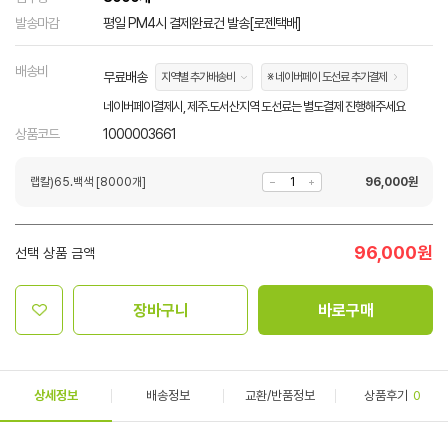
발송마감
평일 PM4시 결제완료건 발송[로젠택배]
배송비
무료배송
지역별 추가배송비
※ 네이버페이 도선료 추가결제
네이버페이결제시, 제주.도서산지역 도선료는 별도결제 진행해주세요
상품코드
1000003661
랩칼)65.백색 [8000개]
96,000
원
96,000
원
선택 상품 금액
장바구니
바로구매
상세정보
배송정보
교환/반품정보
상품후기
0