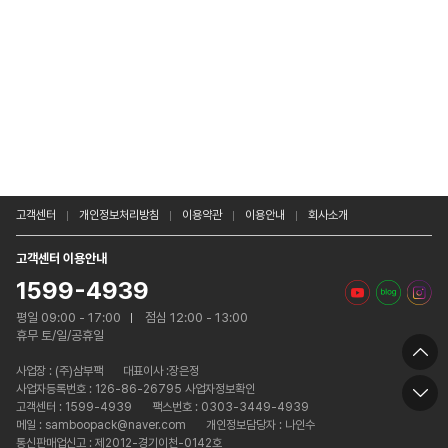
고객센터
개인정보처리방침
이용약관
이용안내
회사소개
고객센터 이용안내
1599-4939
평일 09:00 - 17:00
점심 12:00 - 13:00
휴무 토/일/공휴일
사업장 :
(주)삼부팩
대표이사 :장은정
사업자등록번호 : 126-86-26795 사업자정보확인
고객센터 : 1599-4939
팩스번호 : 0303-3449-4939
메일 : samboopack@naver.com
개인정보담당자 : 나인수
통신판매업신고 : 제2012-경기이천-0142호