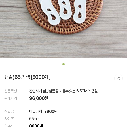
랩칼)65.백색 [8000개]
상품특징
간편하게 실링필름을 자를수 있는 6,5CM의 랩칼!
96,000원
판매가격
적립금
마일리지 :
+960원
사이즈
65mm
입수량
8000개